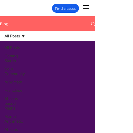
Find classes
Blog
All Posts
All Posts
Getting
Started
Your
Community
Mindmath
Franchise
Abacus
based
Maths
Mental
Arithmetic
Abacus