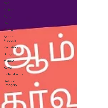
Nadu
Kolkata
Pune
Delhi
Kerala
Andhra
Pradesh
Karnataka
Bangalore
Mumbai
Kuwait
Indianabacus
Untitled
Category