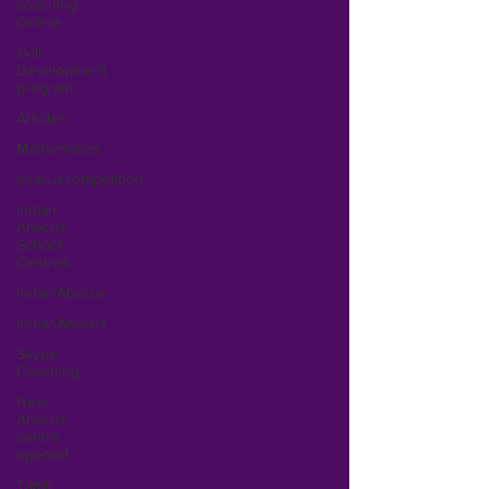
coaching
Online
skill
Development
program
Articles
Mathematics
abacuscompetition
Indian
Abacus
School
Centres
IndianAbacus
IndianAbacus
Skype
Coaching
New
Abacus
centre
opened
Tamil