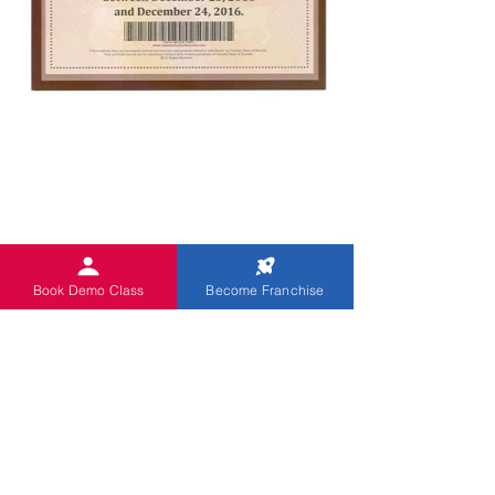
Book Demo Class
Become Franchise
Was ist für den
Bewerber und
den
Rekordanwärter
(Student)