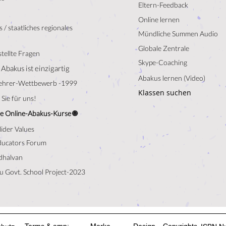
Eltern-Feedback
Online lernen
 / staatliches regionales
Mündliche Summen Audio
Globale Zentrale
tellte Fragen
Skype-Coaching
 Abakus ist einzigartig
Abakus lernen (Video)
ehrer-Wettbewerb -1999
Klassen suchen
Sie für uns!
e Online-Abakus-Kurse 🌐
lider Values
ducators Forum
halvan
u Govt. School Project-2023