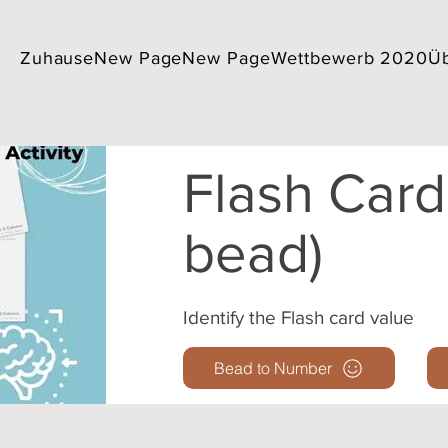
Zuhause
New Page
New Page
Wettbewerb 2020
Üb
Flash Card
bead)
Identify the Flash card value
Bead to Number