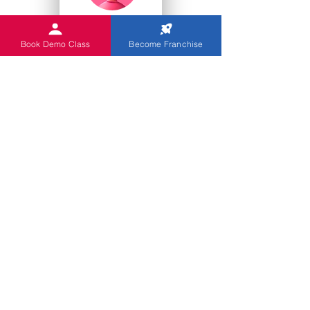
College Studenten
Book Demo Class
Become Franchise
Kindergärten
Sie
Indian Abacus bietet