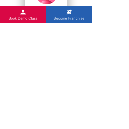
College Studenten
Book Demo Class
Become Franchise
Kindergärten
Sie
Indian Abacus bietet