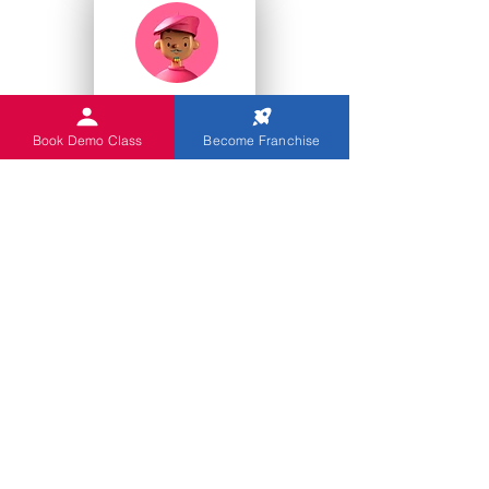
College Studenten
Book Demo Class
Become Franchise
Kindergärten
Sie