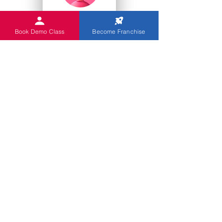
College Studenten
Book Demo Class
Become Franchise
Kindergärten
Sie
Indian Abacus bietet