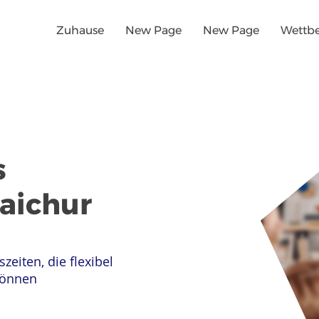
Zuhause
New Page
New Page
Wettb
s
Raichur
szeiten, die flexibel
können