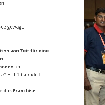
en
n
rsee gewagt.
r
tion von Zeit für eine
en
thoden
an
s Geschäftsmodell
ür das Franchise