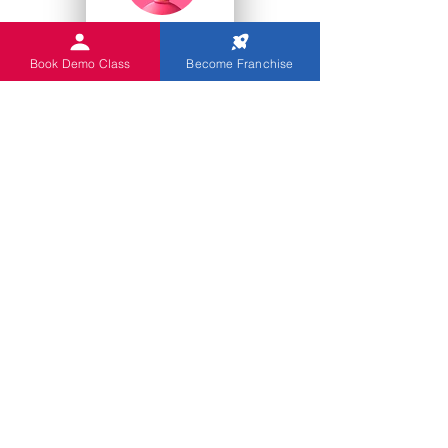
College Studenten
Book Demo Class
Become Franchise
Kindergärten
Sie
Indian Abacus bietet