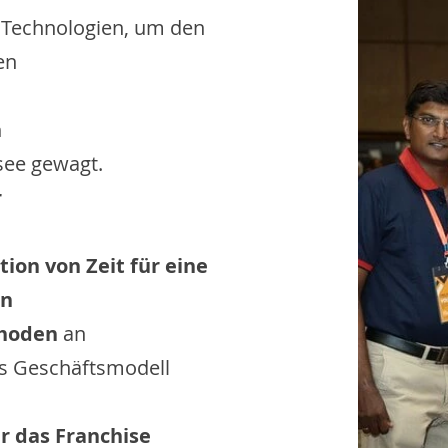
 Technologien, um den
en
n
rsee gewagt.
r
tion von Zeit für eine
en
thoden
an
s Geschäftsmodell
ür das Franchise