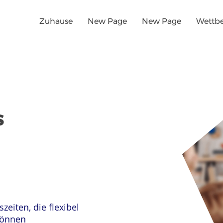
Zuhause
New Page
New Page
Wettb
s
szeiten, die flexibel
können