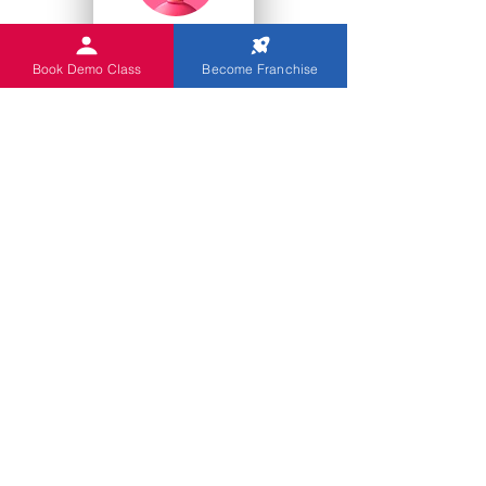
College Studenten
Book Demo Class
Become Franchise
Kindergärten
Sie
Indian Abacus bietet