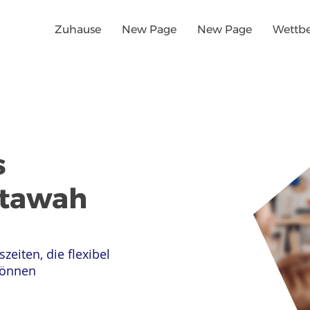
Zuhause
New Page
New Page
Wettb
s
Etawah
szeiten, die flexibel
können