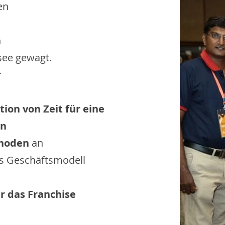
en
n
rsee gewagt.
r
tion von Zeit für eine
en
thoden
an
s Geschäftsmodell
ür das Franchise