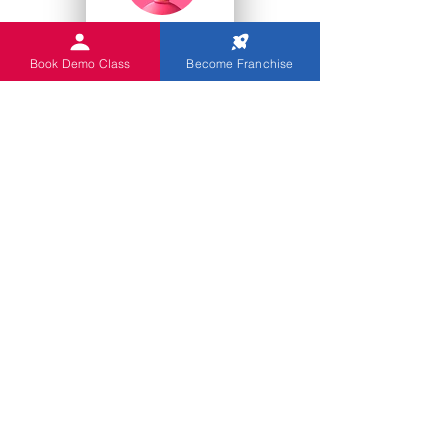
College Studenten
Book Demo Class
Become Franchise
Kindergärten
Sie
Indian Abacus bietet