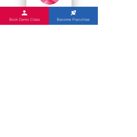
College Studenten
Book Demo Class
Become Franchise
Kindergärten
Sie
Indian Abacus bietet