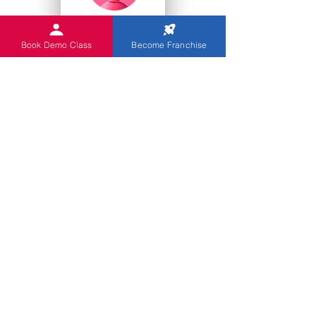
College Studenten
Book Demo Class
Become Franchise
Kindergärten
Sie
Indian Abacus bietet