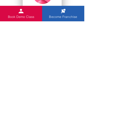
College Studenten
Book Demo Class
Become Franchise
Kindergärten
Sie
Indian Abacus bietet