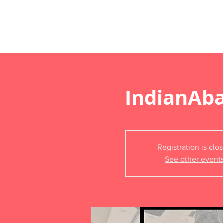
IndianAb
Registration is clo
See other event