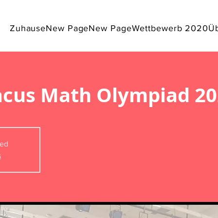
Zuhause
New Page
New Page
Wettbewerb 2020
Üb
acus Math Olympiad 20
sed
s