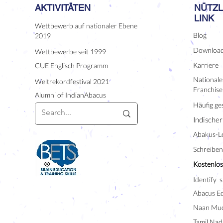
AKTIVITÄTEN
NÜTZL
LINK
Wettbewerb auf nationaler Ebene
Blog
2019
Downloa
Wettbewerbe seit 1999
Karriere
CUE Englisch Programm
Nationales
Weltrekordfestival 2021
Franchise
Alumni of IndianAbacus
Häufig ges
Indischer
Abakus-L
Schreiben 
Kostenlos
Identify s
Abacus E
Naan Mud
Tamil Nad