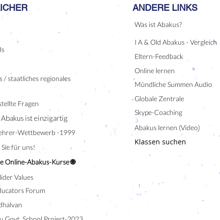
ICHER
ANDERE LINKS
Was ist Abakus?
I A & Old Abakus - Vergleich
ds
Eltern-Feedback
Online lernen
 / staatliches regionales
Mündliche Summen Audio
Globale Zentrale
tellte Fragen
Skype-Coaching
 Abakus ist einzigartig
Abakus lernen (Video)
ehrer-Wettbewerb -1999
Klassen suchen
Sie für uns!
e Online-Abakus-Kurse 🌐
lider Values
ducators Forum
halvan
u Govt. School Project-2023