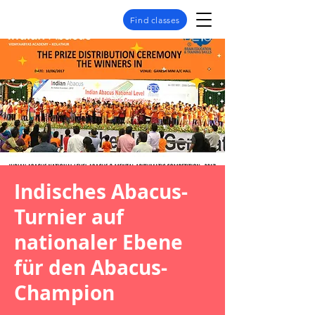
Find classes
Indisches Abacus-
Turnier auf
nationaler Ebene
für den Abacus-
Champion