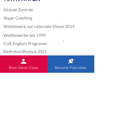
Globale Zentrale
Skype-Coaching
Wettbewerb auf nationaler Ebene 2019
Wettbewerbe seit 1999
CUE Englisch Programm
Weltrekordfestival 2021
Alumni of IndianAbacus
Mündliche Summen Audio
Book Demo Class
Become Franchise
NÜTZLICHER LINK
Blog
Downloads
Karriere
Nationales / staatliches regionales Franchise