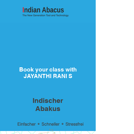
Book your class with
JAYANTHI RANI S
Indischer
Abakus
Einfacher ⚬ Schneller ⚬ Stressfrei