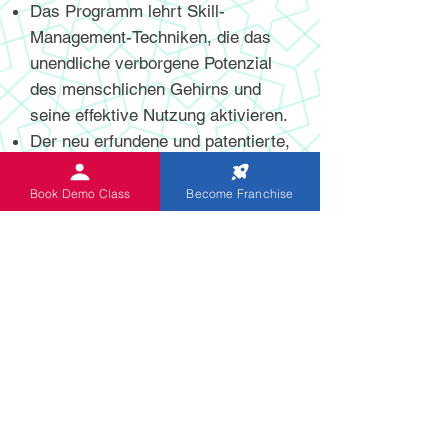
Das Programm lehrt Skill-
Management-Techniken, die das
unendliche verborgene Potenzial
des menschlichen Gehirns und
seine effektive Nutzung aktivieren.
Der neu erfundene und patentierte,
hochmoderne digitale und nicht-
digitale Abakus hilft Schülern,
Book Demo Class
Become Franchise
mentale Berechnungen mit höherer
Geschwindigkeit und Genauigkeit
durchzuführen.
Das Programm ist speziell für
Kinder im Alter von 5 bis 13 Jahren
konzipiert. Indische Abakus-Kinder
erwerben Fähigkeiten zur
lebenslangen Verbesserung ihrer
Fähigkeiten, wodurch sie das