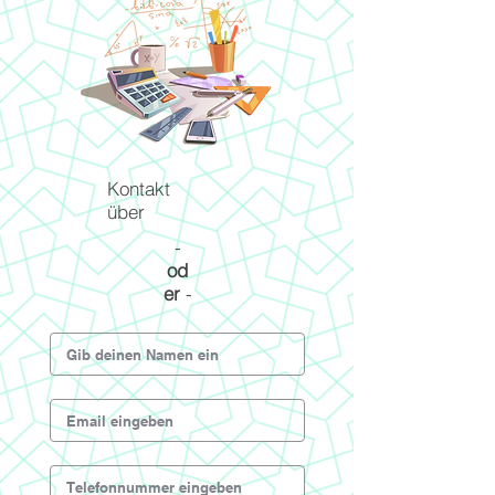
Kontakt
über
-
od
er
-