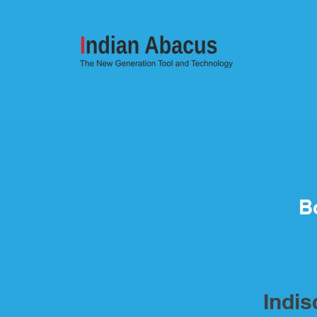
B
Indi