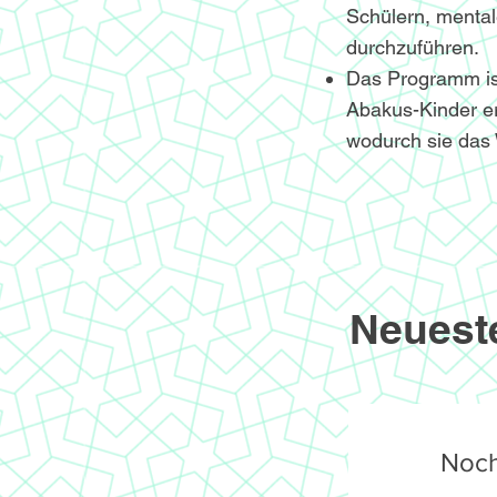
Schülern, menta
durchzuführen.
Das Programm ist 
Abakus-Kinder er
wodurch sie das 
Neuest
Noch