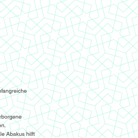
mfangreiche
erborgene
en.
le Abakus hilft