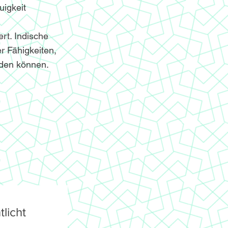
igkeit
ert. Indische
r Fähigkeiten,
nden können.
licht