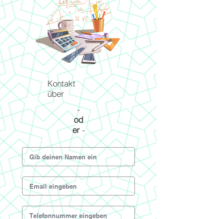
Kontakt
über
-
od
er
-