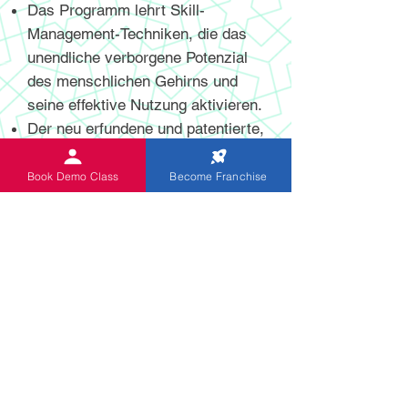
Das Programm lehrt Skill-
Management-Techniken, die das
unendliche verborgene Potenzial
des menschlichen Gehirns und
seine effektive Nutzung aktivieren.
Der neu erfundene und patentierte,
hochmoderne digitale und nicht-
digitale Abakus hilft Schülern,
Book Demo Class
Become Franchise
mentale Berechnungen mit höherer
Geschwindigkeit und Genauigkeit
durchzuführen.
Das Programm ist speziell für
Kinder im Alter von 5 bis 13 Jahren
konzipiert. Indische Abakus-Kinder
erwerben Fähigkeiten zur
lebenslangen Verbesserung ihrer
Fähigkeiten, wodurch sie das