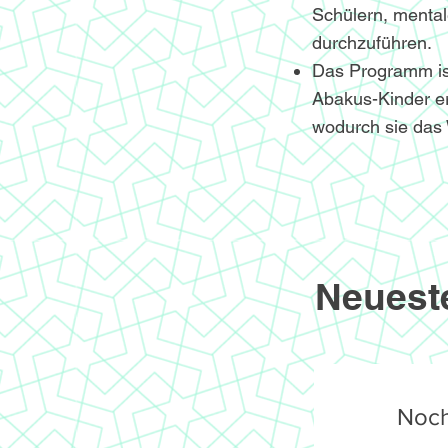
Schülern, menta
durchzuführen.
Das Programm ist 
Abakus-Kinder er
wodurch sie das 
Neuest
Noch