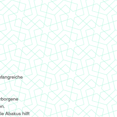
mfangreiche
erborgene
en.
le Abakus hilft