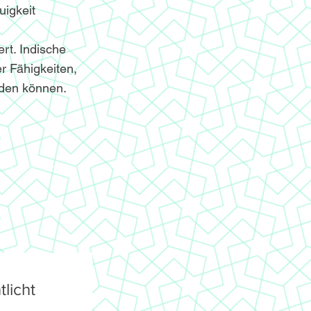
igkeit
ert. Indische
r Fähigkeiten,
nden können.
licht