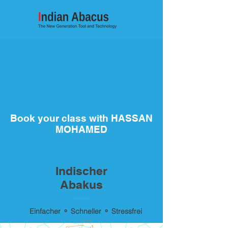
Book your class with HASSAN
MOHAMED
Indischer
Abakus
Einfacher ⚬ Schneller ⚬ Stressfrei