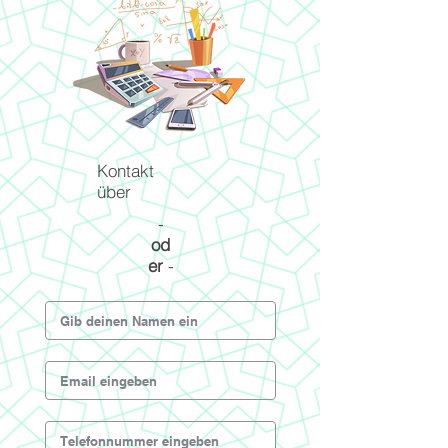
Kontakt
über
-
od
er
-