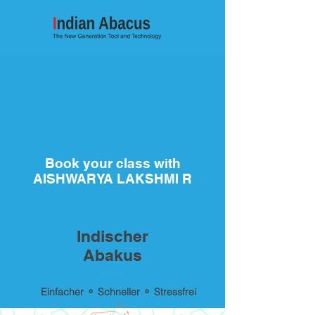
Book your class with
AISHWARYA LAKSHMI R
Indischer
Abakus
Einfacher ⚬ Schneller ⚬ Stressfrei