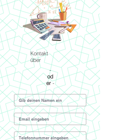
Kontakt
über
-
od
er
-