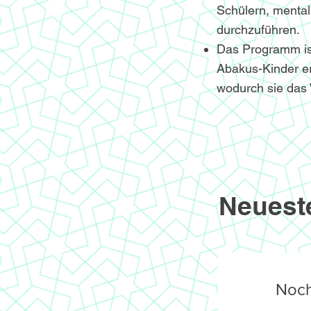
Schülern, menta
durchzuführen.
Das Programm ist 
Abakus-Kinder er
wodurch sie das 
Neuest
Noch