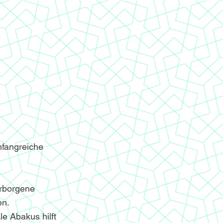
mfangreiche
erborgene
en.
le Abakus hilft