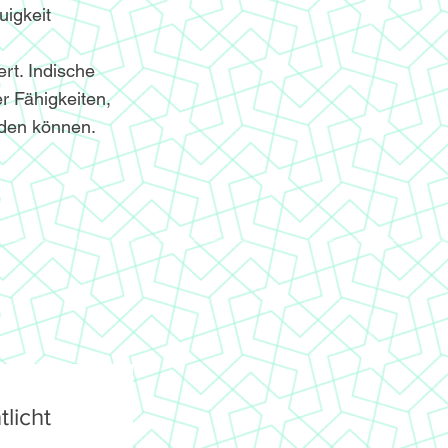
igkeit
ert. Indische
r Fähigkeiten,
nden können.
licht