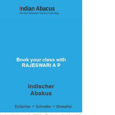
Book your class with
RAJESWARI A P
Indischer
Abakus
Einfacher ⚬ Schneller ⚬ Stressfrei