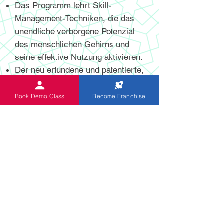
Das Programm lehrt Skill-
Management-Techniken, die das
unendliche verborgene Potenzial
des menschlichen Gehirns und
seine effektive Nutzung aktivieren.
Der neu erfundene und patentierte,
hochmoderne digitale und nicht-
digitale Abakus hilft Schülern,
Book Demo Class
Become Franchise
mentale Berechnungen mit höherer
Geschwindigkeit und Genauigkeit
durchzuführen.
Das Programm ist speziell für
Kinder im Alter von 5 bis 13 Jahren
konzipiert. Indische Abakus-Kinder
erwerben Fähigkeiten zur
lebenslangen Verbesserung ihrer
Fähigkeiten, wodurch sie das