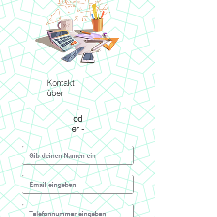
Kontakt
über
-
od
er
-