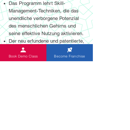
Das Programm lehrt Skill-
Management-Techniken, die das
unendliche verborgene Potenzial
des menschlichen Gehirns und
seine effektive Nutzung aktivieren.
Der neu erfundene und patentierte,
hochmoderne digitale und nicht-
digitale Abakus hilft Schülern,
Book Demo Class
Become Franchise
mentale Berechnungen mit höherer
Geschwindigkeit und Genauigkeit
durchzuführen.
Das Programm ist speziell für
Kinder im Alter von 5 bis 13 Jahren
konzipiert. Indische Abakus-Kinder
erwerben Fähigkeiten zur
lebenslangen Verbesserung ihrer
Fähigkeiten, wodurch sie das