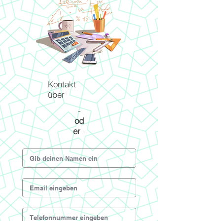
Kontakt
über
-
od
er
-