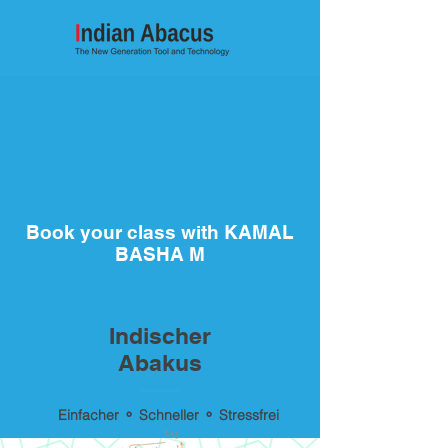
Book your class with KAMAL
BASHA M
Indischer
Abakus
Einfacher ⚬ Schneller ⚬ Stressfrei