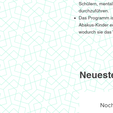
Schülern, menta
durchzuführen.
Das Programm ist 
Abakus-Kinder er
wodurch sie das 
Neuest
Noch