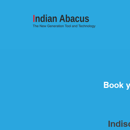
Book y
Indi