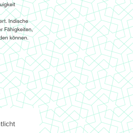
igkeit
ert. Indische
r Fähigkeiten,
nden können.
licht