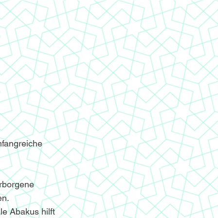
mfangreiche
erborgene
en.
le Abakus hilft