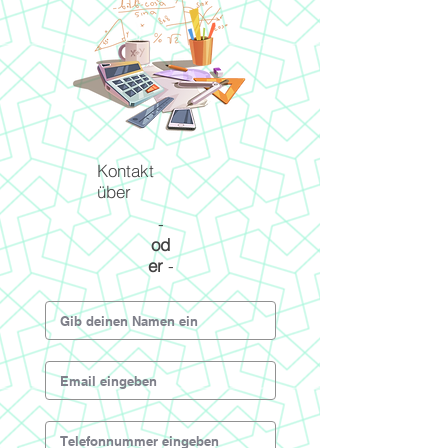
Kontakt
über
-
od
er
-