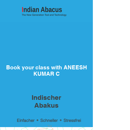
Book your class with ANEESH
KUMAR C
Indischer
Abakus
Einfacher ⚬ Schneller ⚬ Stressfrei