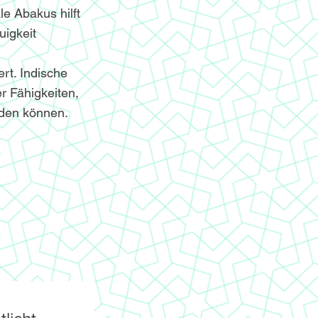
le Abakus hilft
igkeit
ert. Indische
r Fähigkeiten,
nden können.