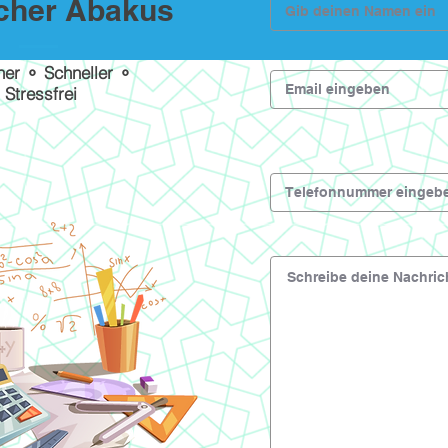
scher Abakus
her ⚬ Schneller ⚬
Stressfrei