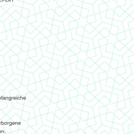
mfangreiche
erborgene
en.