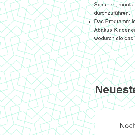
Schülern, menta
durchzuführen.
Das Programm ist 
Abakus-Kinder er
wodurch sie das 
Neuest
Noch