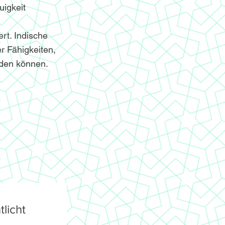
igkeit
ert. Indische
r Fähigkeiten,
nden können.
licht