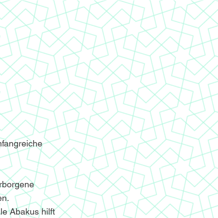
mfangreiche
erborgene
en.
le Abakus hilft