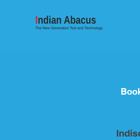
Boo
Indi