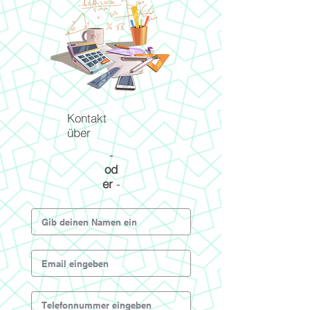
Kontakt
über
-
od
er
-