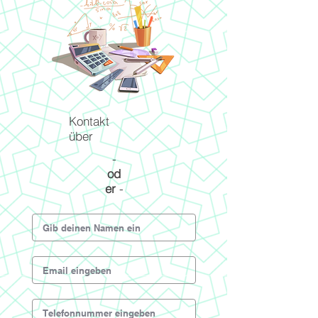
Kontakt
über
-
od
er
-