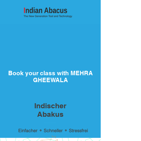
Book your class with MEHRA
GHEEWALA
Indischer
Abakus
Einfacher ⚬ Schneller ⚬ Stressfrei