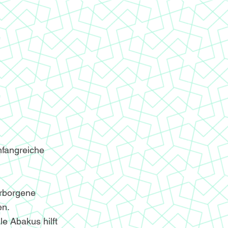
mfangreiche
erborgene
en.
le Abakus hilft