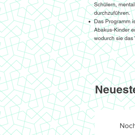
Schülern, menta
durchzuführen.
Das Programm ist 
Abakus-Kinder er
wodurch sie das 
Neuest
Noch