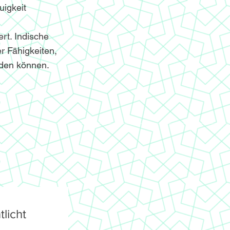
igkeit
ert. Indische
r Fähigkeiten,
nden können.
licht