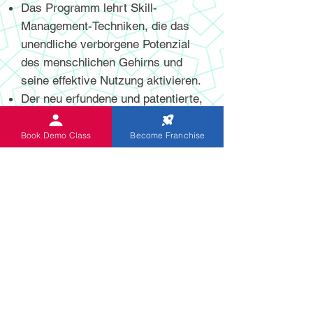
Das Programm lehrt Skill-
Management-Techniken, die das
unendliche verborgene Potenzial
des menschlichen Gehirns und
seine effektive Nutzung aktivieren.
Der neu erfundene und patentierte,
hochmoderne digitale und nicht-
digitale Abakus hilft Schülern,
Book Demo Class
Become Franchise
mentale Berechnungen mit höherer
Geschwindigkeit und Genauigkeit
durchzuführen.
Das Programm ist speziell für
Kinder im Alter von 5 bis 13 Jahren
konzipiert. Indische Abakus-Kinder
erwerben Fähigkeiten zur
lebenslangen Verbesserung ihrer
Fähigkeiten, wodurch sie das