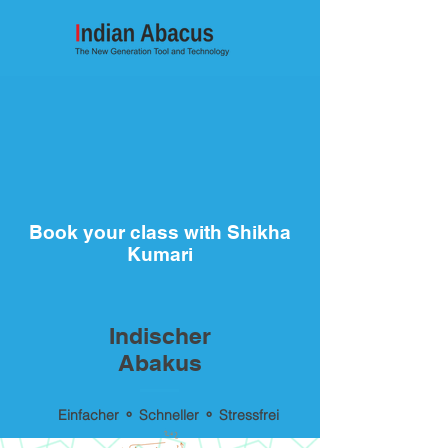
Book your class with Shikha
Kumari
Indischer
Abakus
Einfacher ⚬ Schneller ⚬ Stressfrei