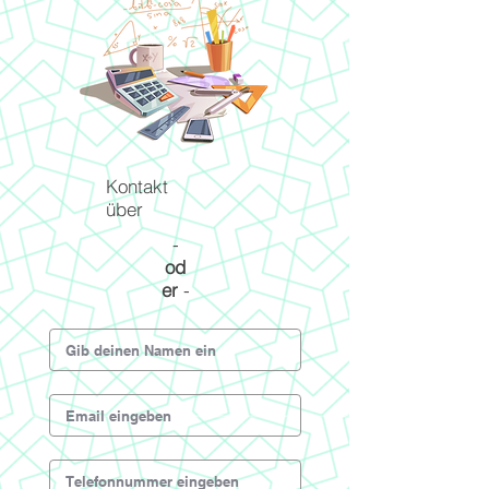
Kontakt
über
-
od
er
-