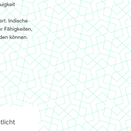
igkeit
ert. Indische
r Fähigkeiten,
nden können.
licht