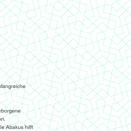
mfangreiche
erborgene
en.
le Abakus hilft