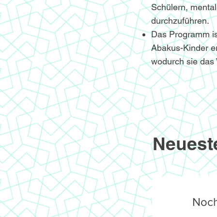
Schülern, menta
durchzuführen.
Das Programm ist 
Abakus-Kinder er
wodurch sie das 
Neuest
Noch