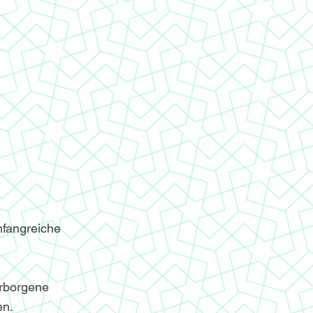
mfangreiche
erborgene
en.