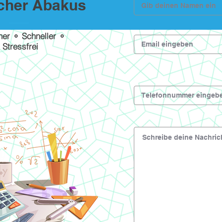
scher Abakus
her ⚬ Schneller ⚬
Stressfrei