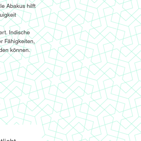
le Abakus hilft
igkeit
ert. Indische
r Fähigkeiten,
nden können.