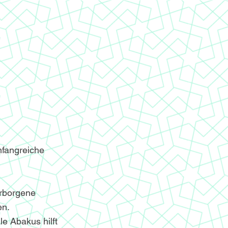
mfangreiche
erborgene
en.
le Abakus hilft