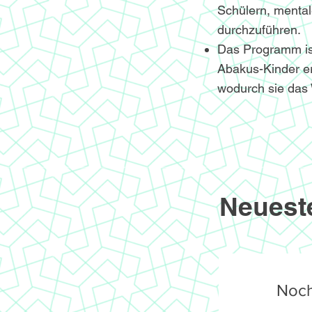
Schülern, menta
durchzuführen.
Das Programm ist 
Abakus-Kinder er
wodurch sie das 
Neuest
Noch