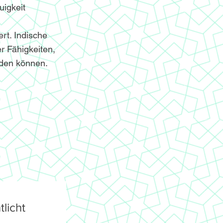
igkeit
ert. Indische
r Fähigkeiten,
nden können.
licht