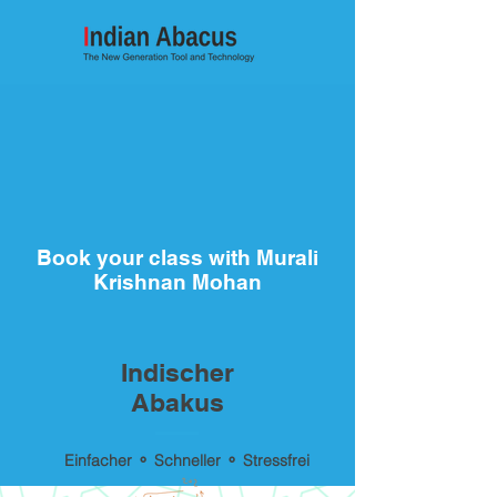
Book your class with Murali
Krishnan Mohan
Indischer
Abakus
Einfacher ⚬ Schneller ⚬ Stressfrei