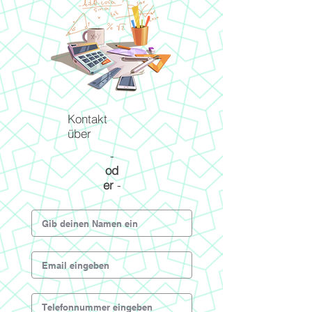
Kontakt
über
-
od
er
-