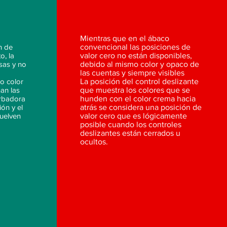
Mientras que en el ábaco
n de
convencional las posiciones de
o, la
valor cero no están disponibles,
osas y no
debido al mismo color y opaco de
las cuentas y siempre visibles
o color
La posición del control deslizante
nan las
que muestra los colores que se
urbadora
hunden con el color crema hacia
ión y el
atrás
se
considera una posición de
vuelven
valor cero que es lógicamente
posible cuando los controles
deslizantes están cerrados u
ocultos.