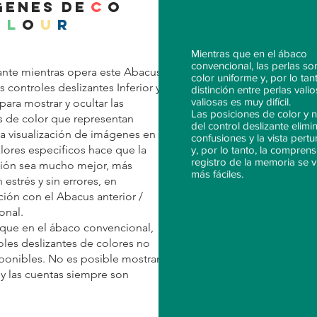
genes de
c
o
l
o
u
r
Mientras que en el ábaco
convencional, las perlas so
ante mientras opera este Abacus
color uniforme y, por lo tant
 controles deslizantes Inferior y
distinción entre perlas vali
valiosas es muy difícil.
para mostrar y ocultar las
Las posiciones de color y n
 de color que representan
del control deslizante elimi
La visualización de imágenes en
confusiones y la vista pert
alores específicos hace que la
y, por lo tanto, la comprens
registro de la memoria se 
ación sea mucho mejor, más
más fáciles.
n estrés y sin errores, en
ión con el Abacus anterior /
onal.
 que en el ábaco convencional,
oles deslizantes de colores no
ponibles. No es posible mostrar
, y las cuentas siempre son