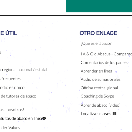
E ÚTIL
OTRO ENLACE
¿Qué es el ábaco?
s
I A & Old Abacus - Comparac
Comentarios de los padres
 regional nacional / estatal
Aprender en línea
 frecuentes
Audio de sumas orales
indio es único
Oficina central global
de tutores de ábaco
Coaching de Skype
Aprende ábaco (video)
para nosotros!
Localizar clases 🏢
tuitas de ábaco en línea 🌐
lider Values