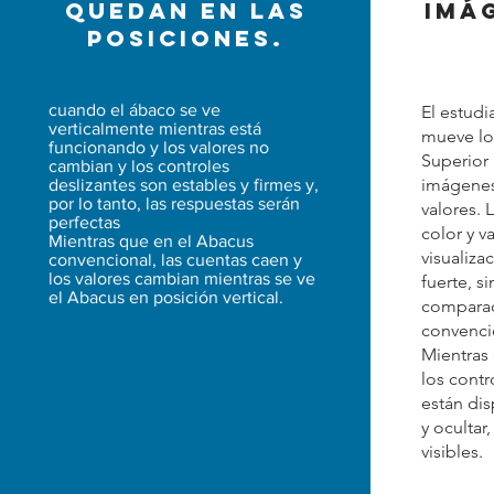
quedan en las
imá
posiciones.
cuando el ábaco se ve
El estudi
verticalmente mientras está
mueve los
funcionando y los valores no
Superior 
cambian y los controles
imágenes
deslizantes son estables y firmes y,
por lo tanto, las respuestas serán
valores. 
perfectas
color y v
Mientras que en el Abacus
visualiz
convencional, las cuentas caen y
los valores cambian mientras se ve
fuerte, si
el Abacus en posición vertical.
comparac
convenci
Mientras
los contr
están dis
y ocultar
visibles.