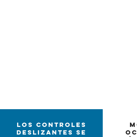
Los controles
M
deslizantes se
oc