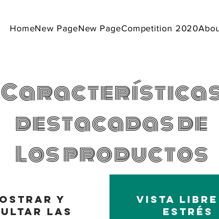
Home
New Page
New Page
Competition 2020
Abou
Característica
destacadas de
Los productos
ostrar y
Vista libre
ultar las
estrés