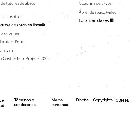
de tutores de ábaco
Coaching de Skype
Aprende ábaco (video)
para nosotros!
Localizar clases 🏢
tuitas de ábaco en línea 🌐
lider Values
ducators Forum
halvan
u Govt. School Project-2023
Términos y
Marca
Diseño
Copyrights
 de
ISBN N
condiciones
comercial
dad