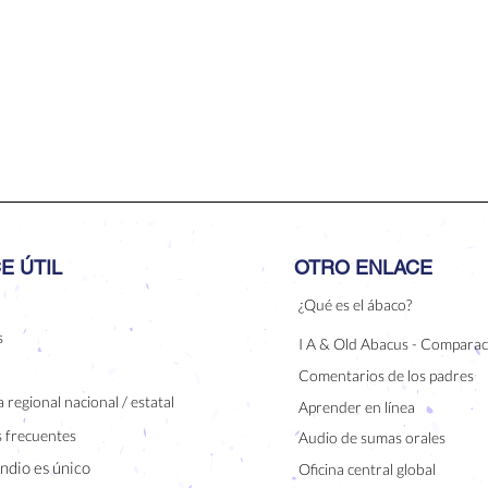
E ÚTIL
OTRO ENLACE
¿Qué es el ábaco?
s
I A & Old Abacus - Comparac
Comentarios de los padres
 regional nacional / estatal
Aprender en línea
 frecuentes
Audio de sumas orales
indio es único
Oficina central global