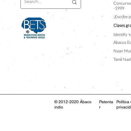
Concurso 
-1999
¡Escribe 
Clases gra
Identify s
Abacus E
Naan Mud
Tamil Nad
© 2012-2020 Ábaco
Patenta
Política
indio
r
privaci