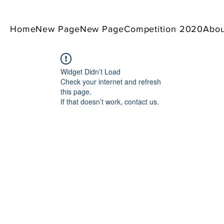
Home
New Page
New Page
Competition 2020
Abou
Widget Didn’t Load
Check your internet and refresh
this page.
If that doesn’t work, contact us.