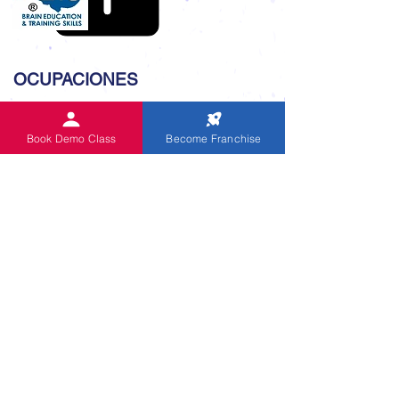
OCUPACIONES
Oficina central global
Coaching de Skype
Book Demo Class
Become Franchise
Competición Nivel Nacional 2019
Competiciones desde 1999
Programa de inglés CUE
Festival de récords mundiales 2021
Alumni of IndianAbacus
Audio de sumas orales
ENLACE ÚTIL
Blog