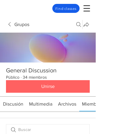
Find classes
Grupos
General Discussion
Público
·
34 miembros
Unirse
Discusión
Multimedia
Archivos
Miembros