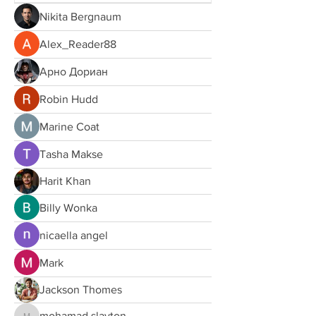
Nikita Bergnaum
Alex_Reader88
Арно Дориан
Robin Hudd
Marine Coat
Tasha Makse
Harit Khan
Billy Wonka
nicaella angel
Mark
Jackson Thomes
mohamad.slayton