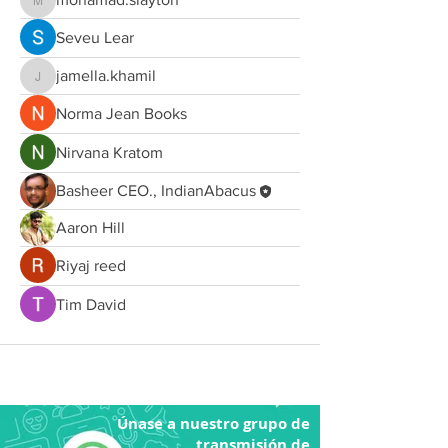
mohamad.slayton
Seveu Lear
jamella.khamil
jamella.khamil
Norma Jean Books
Nirvana Kratom
Basheer CEO., IndianAbacus
Aaron Hill
Riyaj reed
Tim David
Únase a nuestro grupo de
transmisión de