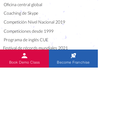
Oficina central global
Coaching de Skype
Competición Nivel Nacional 2019
Competiciones desde 1999
Programa de inglés CUE
Festival de récords mundiales 2021
Alumni of IndianAbacus
Book Demo Class
Become Franchise
Audio de sumas orales
ENLACE ÚTIL
Blog
Descargas
Carreras
Franquicia regional nacional / estatal
Preguntas frecuentes