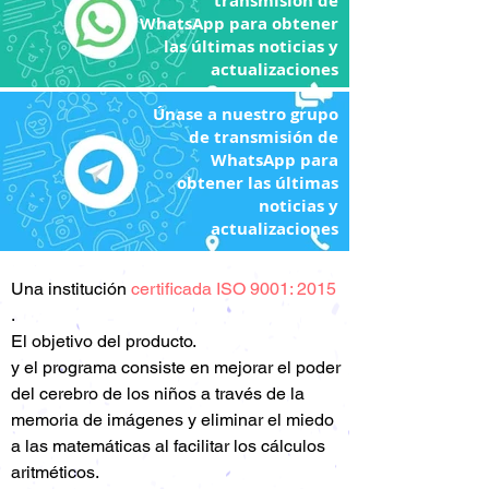
transmisión de
WhatsApp para obtener
las últimas noticias y
actualizaciones
Únase a nuestro grupo
de transmisión de
WhatsApp para
obtener las últimas
noticias y
actualizaciones
Una
institución
certificada ISO 9001: 2015
.
El objetivo del producto.
y el programa consiste en mejorar el poder
del cerebro de los niños a través de la
memoria de imágenes y eliminar el miedo
a las matemáticas al facilitar los cálculos
aritméticos.