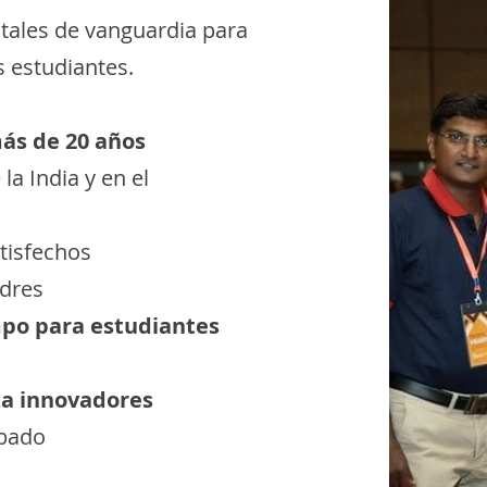
itales de vanguardia para
s estudiantes.
ás de 20 años
a India y en el
tisfechos
adres
mpo para estudiantes
a innovadores
obado