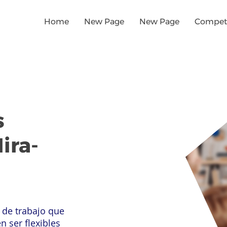
Home
New Page
New Page
Competi
s
ira-
 de trabajo que
n ser flexibles