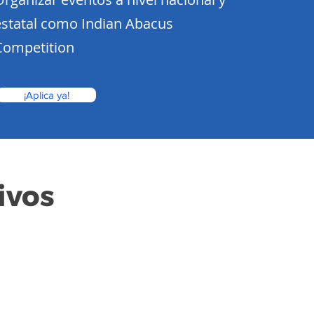
estatal como Indian Abacus
Competition
¡Aplica ya!
ivos