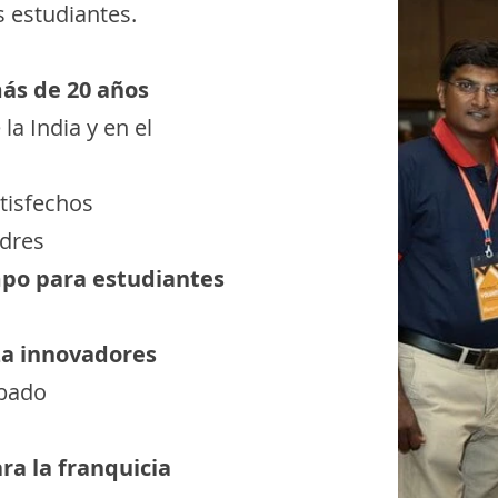
s estudiantes.
ás de 20 años
a India y en el
tisfechos
adres
mpo para estudiantes
a innovadores
obado
ra la franquicia