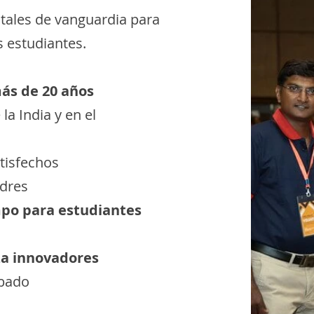
itales de vanguardia para
s estudiantes.
ás de 20 años
a India y en el
tisfechos
adres
mpo para estudiantes
a innovadores
obado