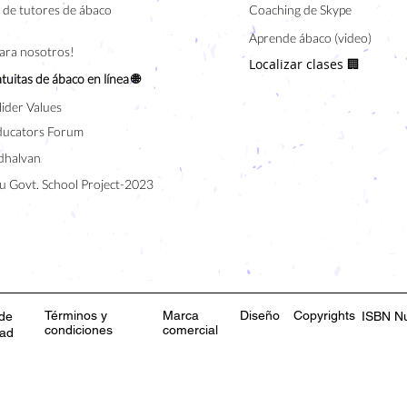
de tutores de ábaco
Coaching de Skype
Aprende ábaco (video)
para nosotros!
Localizar clases 🏢
tuitas de ábaco en línea 🌐
lider Values
ducators Forum
halvan
u Govt. School Project-2023
Términos y
Marca
Diseño
Copyrights
 de
ISBN N
condiciones
comercial
dad