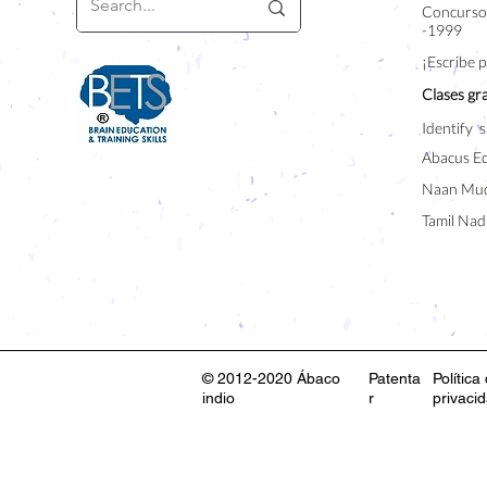
Concurso 
-1999
¡Escribe 
Clases gra
Identify s
Abacus E
Naan Mud
Tamil Nad
© 2012-2020 Ábaco
Patenta
Política
indio
r
privaci