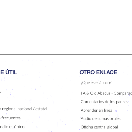
E ÚTIL
OTRO ENLACE
¿Qué es el ábaco?
s
I A & Old Abacus - Comparac
Comentarios de los padres
 regional nacional / estatal
Aprender en línea
 frecuentes
Audio de sumas orales
indio es único
Oficina central global