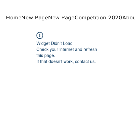
Home
New Page
New Page
Competition 2020
Abou
Widget Didn’t Load
Check your internet and refresh
this page.
If that doesn’t work, contact us.