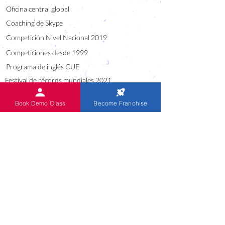
Oficina central global
Coaching de Skype
Competición Nivel Nacional 2019
Competiciones desde 1999
Programa de inglés CUE
Festival de récords mundiales 2021
Alumni of IndianAbacus
Book Demo Class
Become Franchise
Audio de sumas orales
ENLACE ÚTIL
Blog
Descargas
Carreras
Franquicia regional nacional / estatal
Preguntas frecuentes