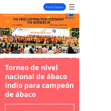
Find classes
Torneo de nivel
nacional de ábaco
indio para campeón
de ábaco