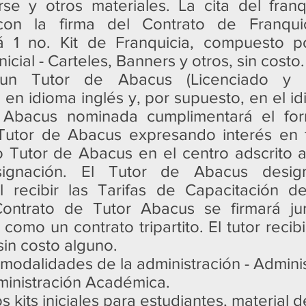
se y otros materiales. La cita del fran
con la firma del Contrato de Franqui
á 1 no. Kit de Franquicia, compuesto po
icial - Carteles, Banners y otros, sin costo.
un Tutor de Abacus (Licenciado y
en idioma inglés y, por supuesto, en el idi
 Abacus nominada cumplimentará el for
 Tutor de Abacus expresando interés en 
o Tutor de Abacus en el centro adscrito 
signación. El Tutor de Abacus desig
l recibir las Tarifas de Capacitación d
ontrato de Tutor Abacus se firmará ju
como un contrato tripartito. El tutor recibi
sin costo alguno.
as modalidades de la administración - Admini
ministración Académica.
s kits iniciales para estudiantes, material d