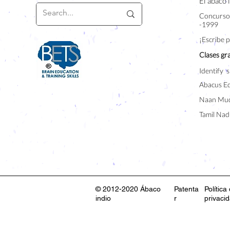
El ábaco 
Concurso 
-1999
¡Escribe 
Clases gra
Identify s
Abacus E
Naan Mud
Tamil Nad
© 2012-2020 Ábaco
Patenta
Política
indio
r
privaci