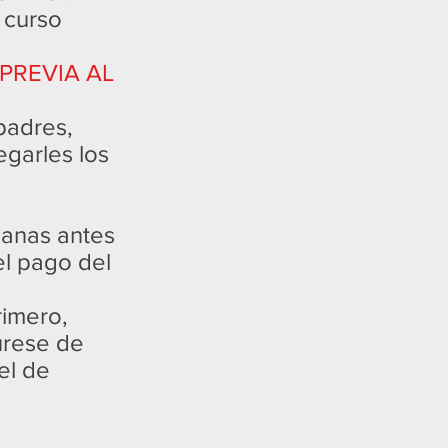
l curso
PREVIA AL
padres,
egarles los
emanas antes
el pago del
rimero,
úrese de
el de