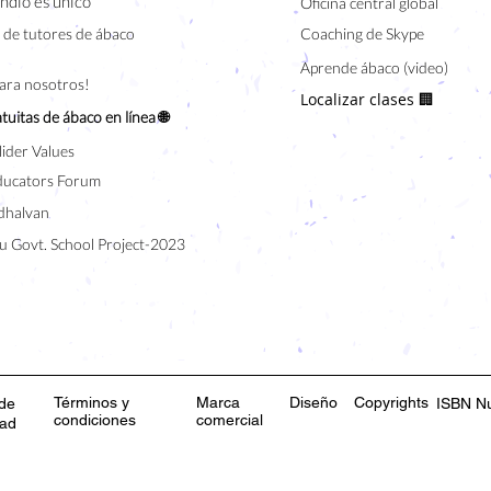
indio es único
Oficina central global
de tutores de ábaco
Coaching de Skype
Aprende ábaco (video)
para nosotros!
Localizar clases 🏢
tuitas de ábaco en línea 🌐
lider Values
ducators Forum
halvan
u Govt. School Project-2023
Términos y
Marca
Diseño
Copyrights
 de
ISBN N
condiciones
comercial
dad