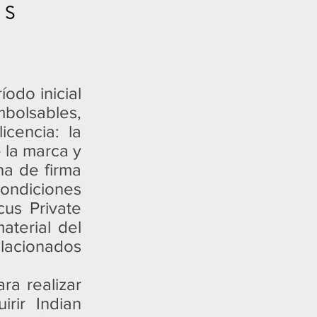
ES
íodo inicial
mbolsables,
icencia: la
 la marca y
ha de firma
condiciones
cus Private
aterial del
elacionados
ra realizar
rir Indian