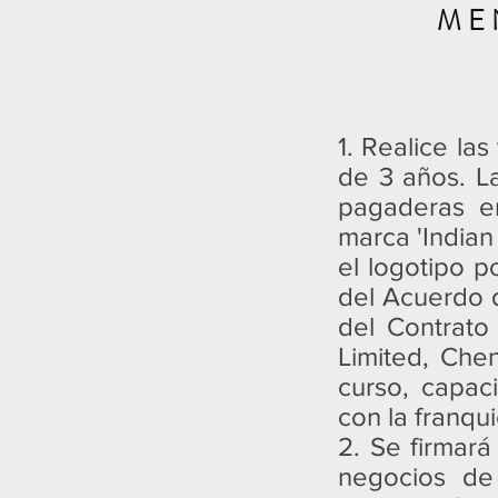
ME
1. Realice las
de 3 años. La
pagaderas en
marca 'Indian
el logotipo p
del Acuerdo d
del Contrato
Limited, Chen
curso, capaci
con la franqu
2. Se firmará
negocios de 