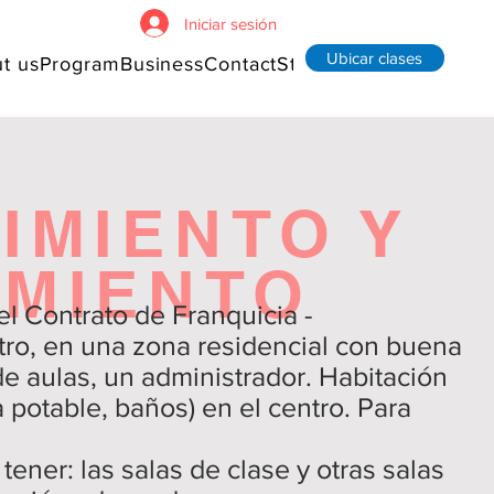
Iniciar sesión
Ubicar clases
t us
Program
Business
Contact
Store
Forum
Members
G
IMIENTO Y
MIENTO
el Contrato de Franquicia -
ntro, en una zona residencial con buena
de aulas, un administrador. Habitación
potable, baños) en el centro. Para
tener: las salas de clase y otras salas