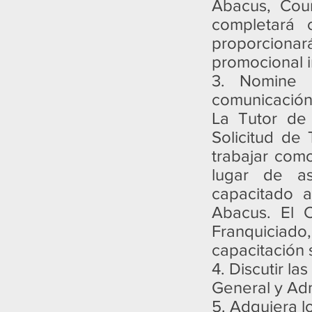
Abacus, Cour
completará 
proporcionar
promocional in
3. Nomine 
comunicación 
La Tutor de
Solicitud de
trabajar com
lugar de a
capacitado a
Abacus. El C
Franquiciado, 
capacitación 
4. Discutir l
General y Ad
5. Adquiera lo