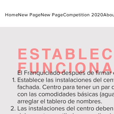
Home
New Page
New Page
Competition 2020
Abou
ESTABLEC
FUNCIONA
El Franquiciado después de firmar 
Establece las instalaciones del ce
fachada. Centro para tener un par 
con las comodidades básicas (agua 
arreglar el tablero de nombres.
Las instalaciones del centro deben 