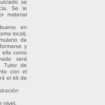
quiciado se
cia. Se le
r material
 bueno en
oma local).
mulario de
formarse y
a ella como
nado será
e Tutor de
nto con el
rá el kit de
stración
e nivel.